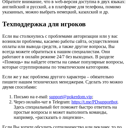
Обратите внимание, что в web-версия доступна в двух языках:
английский и русский, а в платформе для телефона, помимо
указанных, можно выбрать немецкий, казахский и др.
Техподдержка для игроков
Если вы столкнулись с проблемами авторизации или у вас
возникли проблемы, касаемо работы сайта, осуществления
оплаты или вывода средств, а также другие вопросы, Вы
всегда можете обратиться к нашим специалистам. Они
работают в онлайн режиме 24/7 без выходных. В разделе
«Помощь» вы найдете ответы на самые популярные вопросы,
которые сгруппированы по тематическим категориям.
Если же у вас проблема другого характера – обязательно
пишите нашим технических менеджерам. Сделать это можно
двумя способами:
Письмо на e-mail:
support@pokerdom.vip
;
Через онлайн-чат в Telegram:
https://t.me/PDsupportbot
.
Здесь специальный бот поможет быстро ответить на
простые вопросы и может выполнить команды,
например, «рассказать о лицензии».
Если Вы хотите обсудить сотрудничество или рекламу, то по