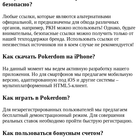
безопасно?
Любые ссылки, которые являются альтернативами
официальной, и предназначены для обхода различных
органов, например, РКН можно использовать! Однако, будьте
внимательны, безопасные ссылки можно получить только от
нашей техподдержки бренда. Использовать ссылки от
неизвестных источников ни в коем случае не рекомендуется!
Как скачать
Pokerdom на
iPhone?
На данный момент мы ведем активную разработку нашего
приложения. Но для смартфонов мы предлагаем мобильную
версию, адаптированную под iOS и другие системы –
мультиплатформенный HTML5-клиент.
Как играть в
Pokerdom?
Для незарегистрированных пользователей мы предлагаем
бесплатный демонстрационный режим. Для совершения
реальных ставок необходимо пройти быструю регистрацию.
Как пользоваться бонусным счетом?