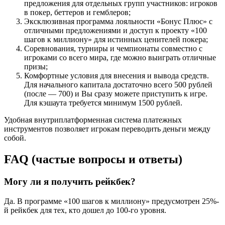
предложения для отдельных групп участников: игроков
в покер, беттеров и гемблеров;
Эксклюзивная программа лояльности «Бонус Плюс» с
отличными предложениями и доступ к проекту «100
шагов к миллиону» для истинных ценителей покера;
Соревнования, турниры и чемпионаты совместно с
игроками со всего мира, где можно выиграть отличные
призы;
Комфортные условия для внесения и вывода средств.
Для начального капитала достаточно всего 500 рублей
(после — 700) и Вы сразу можете приступить к игре.
Для кэшаута требуется минимум 1500 рублей.
Удобная внутриплатформенная система платежных
инструментов позволяет игрокам переводить деньги между
собой.
FAQ (частые вопросы и ответы)
Могу ли я получить рейкбек?
Да. В программе «100 шагов к миллиону» предусмотрен 25%-
й рейкбек для тех, кто дошел до 100-го уровня.