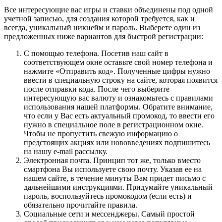
Все интересующие вас игры и ставки объединены под одной
учетной записью, для создания которой требуется, как и
всегда, уникальный никнейм и пароль. Выберете один из
предложенных ниже вариантов для быстрой регистрации:
С помощью телефона. Посетив наш сайт в
соответствующем окне оставьте свой номер телефона и
нажмите «Отправить код». Полученные цифры нужно
ввести в специальную строку на сайте, которая появится
после отправки кода. После чего выберите
интересующую вас валюту и ознакомьтесь с правилами
использования нашей платформы. Обратите внимание,
что если у Вас есть актуальный промокод, то ввести его
нужно в специальное поле в регистрационном окне.
Чтобы не пропустить свежую информацию о
предстоящих акциях или нововведениях подпишитесь
на нашу e-mail рассылку.
Электронная почта. Принцип тот же, только вместо
смартфона Вы используете свою почту. Указав ее на
нашем сайте, в течение минуты Вам придет письмо с
дальнейшими инструкциями. Придумайте уникальный
пароль, воспользуйтесь промокодом (если есть) и
обязательно прочитайте правила.
Социальные сети и мессенджеры. Самый простой