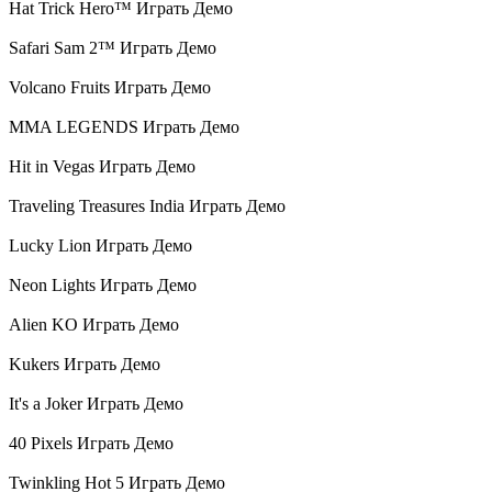
Hat Trick Hero™
Играть
Демо
Safari Sam 2™
Играть
Демо
Volcano Fruits
Играть
Демо
MMA LEGENDS
Играть
Демо
Hit in Vegas
Играть
Демо
Traveling Treasures India
Играть
Демо
Lucky Lion
Играть
Демо
Neon Lights
Играть
Демо
Alien KO
Играть
Демо
Kukers
Играть
Демо
It's a Joker
Играть
Демо
40 Pixels
Играть
Демо
Twinkling Hot 5
Играть
Демо